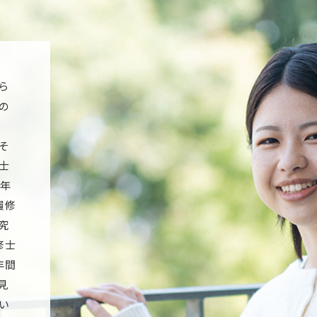
ら
の
そ
士
5年
履修
究
修士
年間
見
い