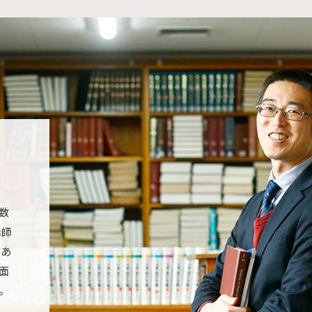
e
数
講師
であ
面
。
。