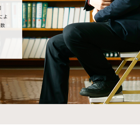
同
によ
本数