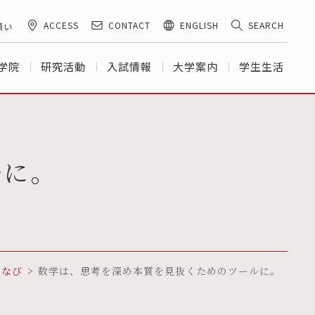
ACCESS
CONTACT
ENGLISH
SEARCH
願い
学院
研究活動
入試情報
大学案内
学生生活
ルに。
まなび
数学は、思考を深め本質を見抜くためのツールに。