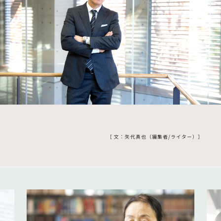
［ 文：矢代真也（編集者/ライター）］