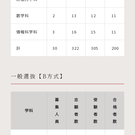
数学科
2
13
12
11
情報科学科
3
16
15
11
計
30
322
305
200
一般選抜【B方式】
募
志
受
合
集
願
験
格
学科
人
者
者
者
員
数
数
数