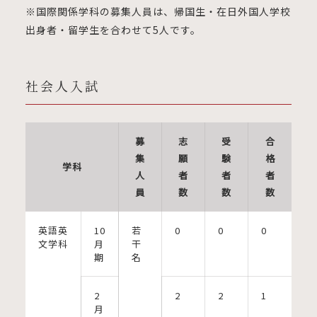
※国際関係学科の募集人員は、帰国生・在日外国人学校
出身者・留学生を合わせて5人です。
社会人入試
募
志
受
合
集
願
験
格
学科
人
者
者
者
員
数
数
数
英語英
10
若
0
0
0
文学科
月
干
期
名
2
2
2
1
月