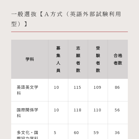
一般選抜【Ａ方式（英語外部試験利用
型）】
募
志
受
集
願
験
合格
学科
人
者
者
者数
員
数
数
英語英文学
10
115
109
86
科
国際関係学
10
118
110
56
科
多文化・国
5
60
59
36
際協力学科