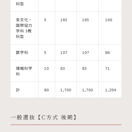
科型
多文化・
5
165
165
100
国際協力
学科 3教
科型
数学科
5
107
107
86
情報科学
10
83
83
71
科
計
80
1,700
1,700
1,294
一般選抜【C方式 後期】