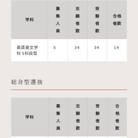
募
志
受
集
願
験
合格
学科
人
者
者
者数
員
数
数
英語英文学
5
34
34
14
科 5科目型
総合型選抜
募
志
受
合
集
願
験
格
学科
人
者
者
者
員
数
数
数