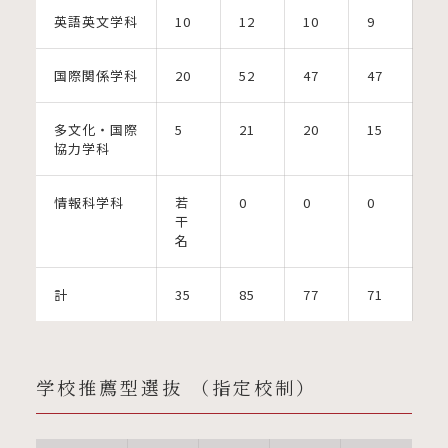
英語英文学科
10
12
10
9
国際関係学科
20
52
47
47
多文化・国際
5
21
20
15
協力学科
情報科学科
若
0
0
0
干
名
計
35
85
77
71
学校推薦型選抜 （指定校制）