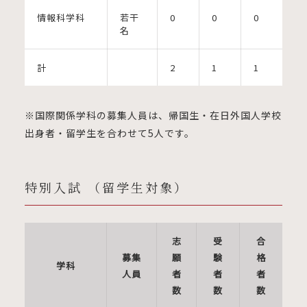
情報科学科
若干
0
0
0
名
計
2
1
1
※国際関係学科の募集人員は、帰国生・在日外国人学校
出身者・留学生を合わせて5人です。
特別入試 （留学生対象）
志
受
合
募集
願
験
格
学科
人員
者
者
者
数
数
数