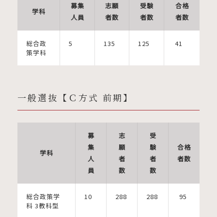
募集
志願
受験
合格
学科
人員
者数
者数
者数
総合政
5
135
125
41
策学科
一般選抜【Ｃ方式 前期】
募
志
受
集
願
験
合格
学科
人
者
者
者数
員
数
数
総合政策学
10
288
288
95
科 3教科型