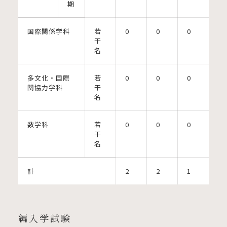
期
国際関係学科
若
0
0
0
干
名
多文化・国際
若
0
0
0
関協力学科
干
名
数学科
若
0
0
0
干
名
計
2
2
1
編入学試験