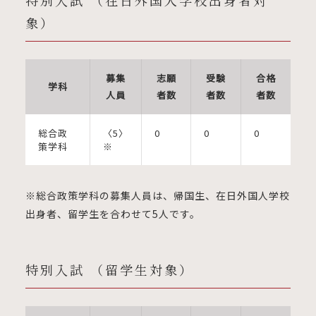
特別入試 （在日外国人学校出身者対
象）
募集
志願
受験
合格
学科
人員
者数
者数
者数
総合政
〈5〉
0
0
0
策学科
※
※総合政策学科の募集人員は、帰国生、在日外国人学校
出身者、留学生を合わせて5人です。
特別入試 （留学生対象）