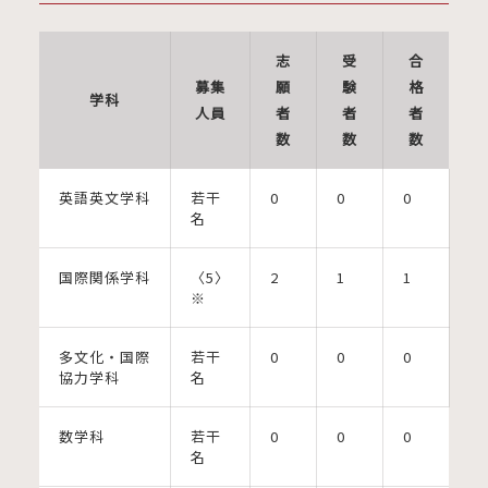
志
受
合
募集
願
験
格
学科
人員
者
者
者
数
数
数
英語英文学科
若干
0
0
0
名
国際関係学科
〈5〉
2
1
1
※
多文化・国際
若干
0
0
0
協力学科
名
数学科
若干
0
0
0
名