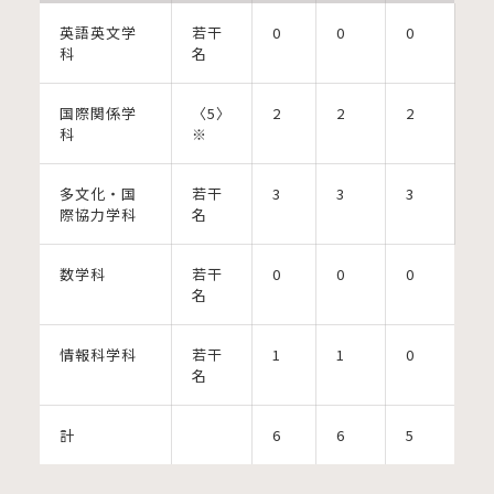
英語英文学
若干
0
0
0
科
名
国際関係学
〈5〉
2
2
2
科
※
多文化・国
若干
3
3
3
際協力学科
名
数学科
若干
0
0
0
名
情報科学科
若干
1
1
0
名
計
6
6
5