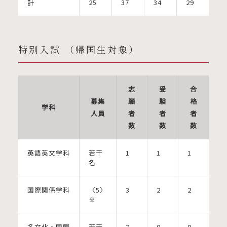
計
25
37
34
29
特別入試 （帰国生対象）
志
受
合
募集
願
験
格
学科
人員
者
者
者
数
数
数
英語英文学科
若干
1
1
1
名
国際関係学科
〈5〉
3
2
2
※
多文化・国際
若干
2
0
0