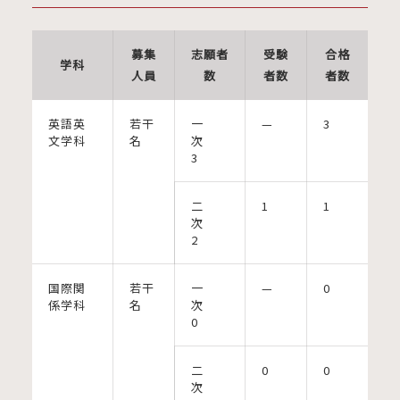
募集
志願者
受験
合格
学科
人員
数
者数
者数
英語英
若干
一
—
3
文学科
名
次
3
二
1
1
次
2
国際関
若干
一
—
0
係学科
名
次
0
二
0
0
次