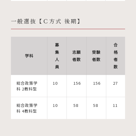
一般選抜【Ｃ方式 後期】
募
合
集
志願
受験
格
学科
人
者数
者数
者
員
数
総合政策学
10
156
156
27
科 2教科型
総合政策学
10
58
58
11
科 4教科型