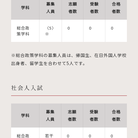
募集
志願
受験
合格
学科
人員
者数
者数
者数
総合政
〈5〉
0
0
0
策学科
※
※総合政策学科の募集人員は、帰国生、在日外国人学校
出身者、留学生を合わせて5人です。
社会人入試
募集
志願
受験
合格
学科
人員
者数
者数
者数
総合政
若干
0
0
0