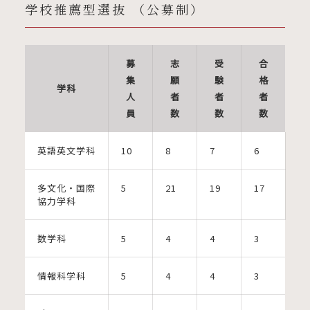
学校推薦型選抜 （公募制）
募
志
受
合
集
願
験
格
学科
人
者
者
者
員
数
数
数
英語英文学科
10
8
7
6
多文化・国際
5
21
19
17
協力学科
数学科
5
4
4
3
情報科学科
5
4
4
3