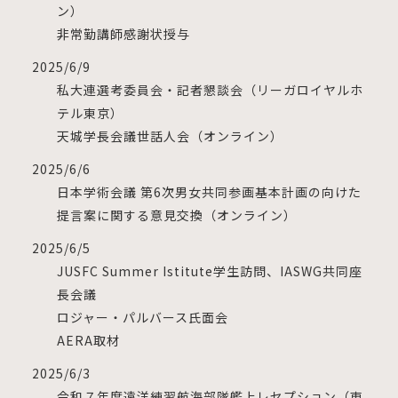
ン）
非常勤講師感謝状授与
2025/6/9
私大連選考委員会・記者懇談会（リーガロイヤルホ
テル東京）
天城学長会議世話人会（オンライン）
2025/6/6
日本学術会議 第6次男女共同参画基本計画の向けた
提言案に関する意見交換（オンライン）
2025/6/5
JUSFC Summer Istitute学生訪問、IASWG共同座
長会議
ロジャー・パルバース氏面会
AERA取材
2025/6/3
令和７年度遠洋練習航海部隊艦上レセプション（東