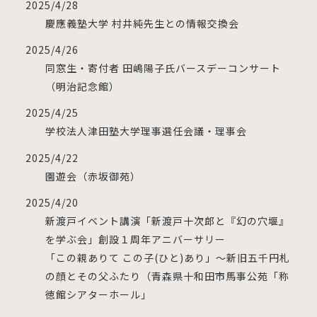
2025/4/28
慶應義塾大学 村井純先生との情報交換会
2025/4/26
同窓生・寄付者 田嶋陽子氏バースデーコンサート
（明治記念館）
2025/4/25
学校法人津田塾大学理事選任会議・理事会
2025/4/22
園遊会（赤坂御苑）
2025/4/20
新渡戸イベント講演「新渡戸十次郎と『幻の穴堰』
を学ぶ会」創設１周年アニバーサリー
「この親ありて この子(ひと)あり」～新旧五千円札
の顔とその父ふたり（青森県十和田市馬事公苑「称
徳館シアターホール」