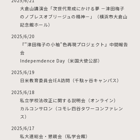
2025/6/21
大倉山講演会「次世代育成にかける夢 －津田梅子
のノブレスオブリージュの精神－」（横浜市大倉山
記念館ホール）
2025/6/20
『”津田梅子の小袖”色再現プロジェクト』中間報告
会
Indepemdence Day（米国大使公邸）
2025/6/19
日米教育委員会IEA訪問（千駄ヶ谷キャンパス）
2025/6/18
私立学校法改正に関する説明会（オンライン）
カルコンサロン（コモレ四谷タワーコンファレン
ス）
2025/6/17
私大連総会・懇親会（私学会館）