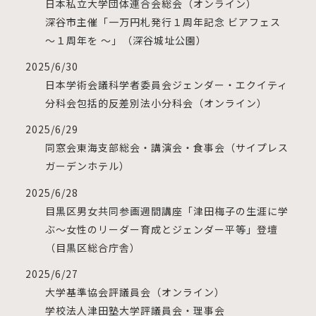
日本私立大学団体連合会総会（オンライン）
深谷市主催「一万円札発行１周年記念 ビアフェス
～１周年を ～」（深谷城址公園）
2025/6/30
日本学術会議科学者委員会ジェンダー・エクイティ
分科会包括的反差別法小分科会（オンライン）
2025/6/29
同窓会東海支部総会・講演会・食事会（サイプレス
ガーデンホテル）
2025/6/28
目黒区男女共同参画週間講座「津田梅子の生涯に学
ぶ～女性のリーダー育成とジェンダー平等」登壇
（目黒区総合庁舎）
2025/6/27
大学基準協会評議員会（オンライン）
学校法人津田塾大学評議員会・理事会