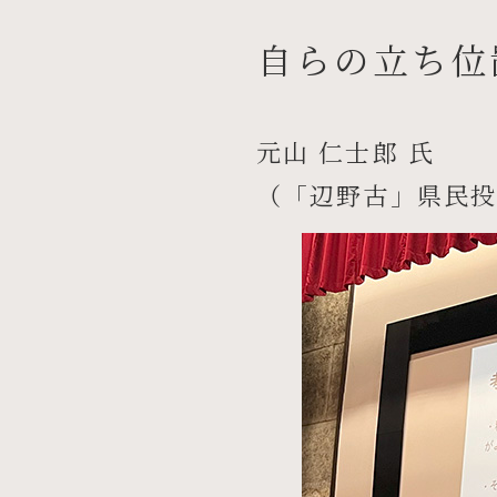
自らの立ち位
元山 仁士郎 氏
（「辺野古」県民投