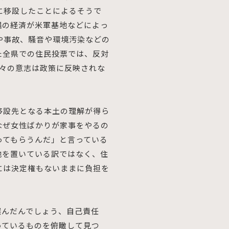
に移設したことによるそうで
縄の経済が米軍基地などによっ
や事故、騒音や環境汚染などの
た全県での住民投票では、反対
人々の意志は政策に反映されな
移設先となる本土の理解が得ら
なぜ女性ばかりが家事をやるの
ってもらうんだ」と言っている
地を置いている訳ではなく、住
には決定権もないままに負担を
選んだんでしょう、自己責任
っているものを俯瞰して見つ