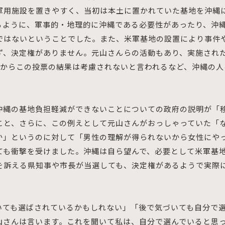
軍用施設を置きやすく、当初は本土に置かれていた基地を沖縄
るように、軍事的・地理的に沖縄である必要性があったり、沖
ではないということでした。また、米軍基地の設置により事件
ず、決定権がありません。元山さんらの活動もあり、実施され
前からこの投票の結果は考慮されないと言われるなど、沖縄の
沖縄の基地負担軽減ができないことについての政府の説明が「
こと、さらに、この例えとして元山さんがおっしゃっていた「
か」というのに対して「男性の理解が得られないから女性にや
ても衝撃を受けました。沖縄は自ら望んで、必要として米軍基
を訴える県知事や市長が当選しても、決定権があるようで実際
。
いても選ばされているかもしれない」「後で気づいても自分で
山さんは言います。これを聞いて私は、自分で選んでいると思