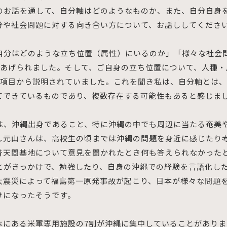
のお話を通して、自分軸はどのようなものか、また、自分自身
分や社会問題に対する向き合い方について、お話ししてくださ
自分はどのような立ち位置（属性）にいるのか」「様々な社会
をあげられました。そして、ご自身の立ち位置について、人種
の項目から説明されていました。これを聞き私は、自分軸とは
てできているものであり、複数存在する可能性もあると感じま
は、沖縄出身であること、特に沖縄の中でも周辺に当たる奄美
し元山さんは、高校生の頃までは沖縄の問題を身近に感じたり
普天間基地について意見を聞かれたとき何も答えられなかった
とがきっかけで、勉強したり、自身の沖縄での経験を言語化し
大震災によって福島第一原発事故が起こり、日本が様々な問題
けになったそうです。
本にある米軍専用施設の7割が沖縄に集中していることがありま