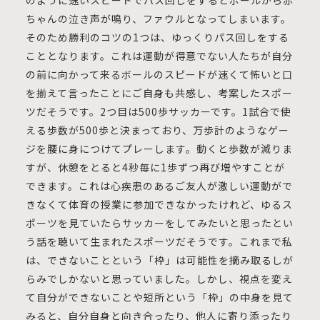
のように速いスピードでパス回しをするとボールから赤
ちゃんの泣き声が鳴り、ファウルとなってしまいます。
そのため勝利のコツの1つは、ゆっくりパス回しをする
こととなります。これは運動が得意でない人たちが自分
の前に向かって来るボールのスピードが速くて怖いと口
を揃えて言ったことにご自身も共感し、考案したスポー
ツだそうです。2つ目は500歩サッカーです。1試合で使
える歩数が500歩と決まっており、万歩計のようなゲー
ジを腰に身につけてプレーします。動くと歩数が減りま
すが、休憩をとると4秒毎に1歩ずつ再び増やすことが
できます。これは心疾患のあるご友人が激しい運動がで
きなくて体育の授業に参加できなかったけれど、ゆるス
ポーツを見ていたらサッカーをしてみたいと思ったとい
う話を聴いて生まれたスポーツだそうです。これまで私
は、できないことという「枠」は可能性を摘み取るしが
らみでしかないと思っていました。しかし、視点を変え
て自分ができないことや短所という「枠」の中身を見て
みると、自分自身と向き合ったり、他人に寄り添ったり