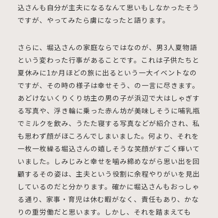
込さんも自分が主夫になるなんて思いもしなかったそう
ですが、やってみたら虜になったと語ります。
さらに、堀込さんの家庭ならではなのが、男3人夏物語
という変わった行事があることです。これは子供たちと
夏休みに1か月ほどの旅に出るという一大イベントなの
ですが、その時の様子は幸せそう、の一言に尽きます。
あどけないくりくり坊主の男の子が浜辺で大はしゃぎす
る写真や、浮き輪に乗った赤ん坊が美味しそうに哺乳瓶
でミルクを飲み、うたた寝する写真などが紹介され、私
も思わず顔がほころんでしまいました。何より、それを
一枚一枚繰る堀込さんの嬉しそうな笑顔がすごく輝いて
いました。しみじみと幸せを噛み締めながら思い出を回
顧するその姿は、主夫という役割に余程やりがいを見出
しているのだと分かります。確かに堀込さんもおっしゃ
る通り、家事・育児は休む暇がなく、責任もあり、かな
りの重労働だと思います。しかし、それを踏まえても