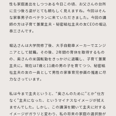
性も家庭進出をしつつある今日この頃、お父さんの台所
に立つ後ろ姿がとても頼もしく見えますね。今回はそん
な家事男子のベテランに来ていただきました。今回の講
師の方は子育て兼業主夫・秘密結社主夫の友CEOの堀込
泰三さんです。
堀込さんは大学院修了後、大手自動車メーカーでエンジ
ニアとして就職。その後、2年間の育休を取得するもの
の、奥さんの米国転勤をきっかけに退職し、子育て兼業
主夫に。現在は7歳と11歳の男の子を育てつつ、秘密結
社主夫の友の一員として男性の家事育児参画の推進に尽
力なさっています。
私は今まで主夫というと、“奥さんのために”とか“仕方
なく”主夫になった、というマイナスなイメージが拭え
ませんでした。しかし、この講演を聞いて主夫に対する
イメージがガラリと変わり、私の将来の家庭の選択肢が