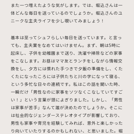
また一つ増えたような気がします。では、堀込さんは一
体どんな毎日を送っているのでしょうか。堀込さんのユ
ニークな主夫ライフを少し覗いてみましょう！
基本は至ってシュフらしい毎日を送っています。と言っ
ても、主夫業をなめてはいけません。まず、朝は5時に
起床し、子供を幼稚園まで送り、洗濯や掃除などの家事
をこなします。お昼はママ友とランチをしながら情報交
換をし、夕方には慣れた手つきで夕飯の準備をし、くた
くたになったころには子供たちと川の字になって寝る、
という多忙な日々の連続です。私はこの話を聞いた時、
一瞬だけ「男性なのに家事をソツなくこなしていてすご
い！」という言葉が頭によぎりました。しかし、「男性
は家事が苦手」なんて誰が決めたのでしょうか。そこに
は社会的なジェンダーステレオタイプが影響しており、
男性も家事や育児を経験してみれば、意外と楽しかった
り向いていたりするのかもしれない、と思いました。堀