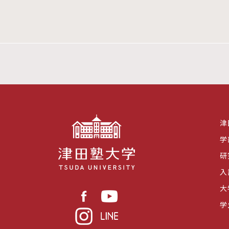
津
学
研
入
大
学