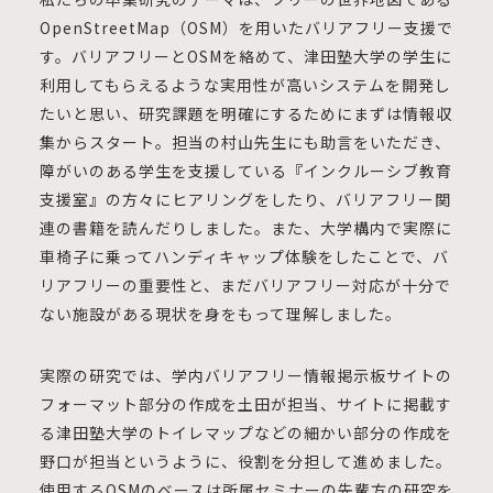
OpenStreetMap（OSM）を用いたバリアフリー支援で
す。バリアフリーとOSMを絡めて、津田塾大学の学生に
利用してもらえるような実用性が高いシステムを開発し
たいと思い、研究課題を明確にするためにまずは情報収
集からスタート。担当の村山先生にも助言をいただき、
障がいのある学生を支援している『インクルーシブ教育
支援室』の方々にヒアリングをしたり、バリアフリー関
連の書籍を読んだりしました。また、大学構内で実際に
車椅子に乗ってハンディキャップ体験をしたことで、バ
リアフリーの重要性と、まだバリアフリー対応が十分で
ない施設がある現状を身をもって理解しました。
実際の研究では、学内バリアフリー情報掲示板サイトの
フォーマット部分の作成を土田が担当、サイトに掲載す
る津田塾大学のトイレマップなどの細かい部分の作成を
野口が担当というように、役割を分担して進めました。
使用するOSMのベースは所属セミナーの先輩方の研究を