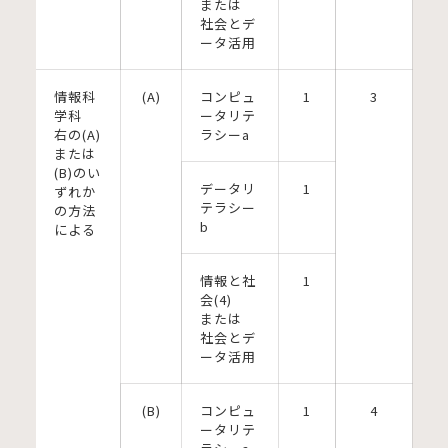
または
社会とデ
ータ活用
情報科
(A)
コンピュ
1
3
学科
ータリテ
右の(A)
ラシーa
または
(B)のい
データリ
1
ずれか
テラシー
の方法
b
による
情報と社
1
会(4)
または
社会とデ
ータ活用
(B)
コンピュ
1
4
ータリテ